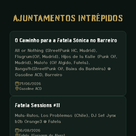
AJUNTAMENTOS INTRÉPIDOS
O Caminho para a Fatela Sónica no Barreiro
All or Nothing (StreetPunk HC, Madrid),
Flagrum(Oi!, Madrid), Hijos de la Kalle (Punk Oi!,
Madrid), Malo!o (Oi! Algido, Fatela),
Xanga!h(StreetPunk Oi!, Baixa da Banheira) @
Gasoline ACD, Barreiro
27/06/2026
Gasoline ACD
Fatela Sessions #11
Mata-Ratos, Los Problemas (Chile), DJ Set Jynx
b2b Orange3 @ Fatela
16/08/2026
Fatela (Garagem do Alves)