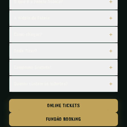
O que é a Fatela Sónica?
A Aldeia da Fatela
Como chegar?
Onde ficar?
Campismo Gratuito!
Quanto custam os bilhetes?
ONLINE TICKETS
FUNDÃO BOOKING