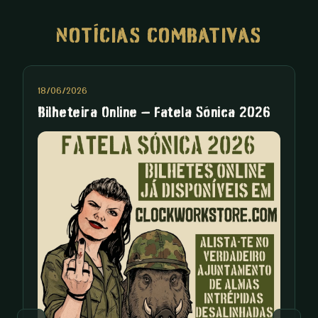
NOTÍCIAS COMBATIVAS
18/06/2026
0
Bilheteira Online – Fatela Sónica 2026
F