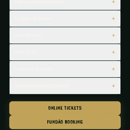
O que é a Fatela Sónica?
A Aldeia da Fatela
Como chegar?
Onde ficar?
Campismo Gratuito!
Quanto custam os bilhetes?
ONLINE TICKETS
FUNDÃO BOOKING