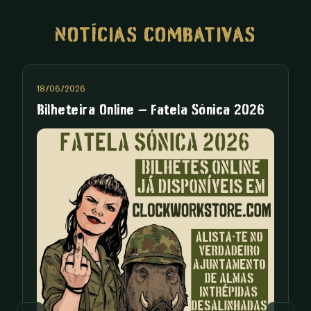
NOTÍCIAS COMBATIVAS
18/06/2026
0
Bilheteira Online – Fatela Sónica 2026
F