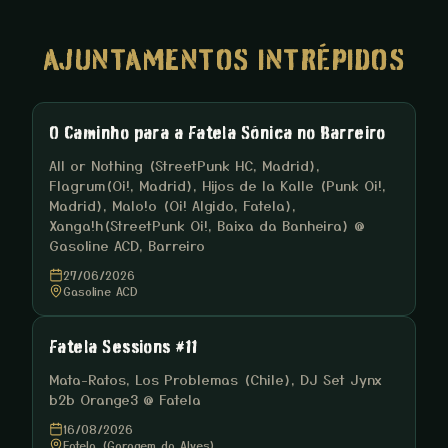
AJUNTAMENTOS INTRÉPIDOS
O Caminho para a Fatela Sónica no Barreiro
All or Nothing (StreetPunk HC, Madrid),
Flagrum(Oi!, Madrid), Hijos de la Kalle (Punk Oi!,
Madrid), Malo!o (Oi! Algido, Fatela),
Xanga!h(StreetPunk Oi!, Baixa da Banheira) @
Gasoline ACD, Barreiro
27/06/2026
Gasoline ACD
Fatela Sessions #11
Mata-Ratos, Los Problemas (Chile), DJ Set Jynx
b2b Orange3 @ Fatela
16/08/2026
Fatela (Garagem do Alves)