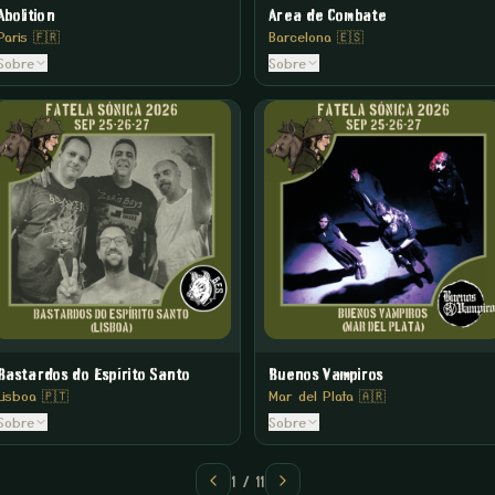
Abolition
Area de Combate
Paris 🇫🇷
Barcelona 🇪🇸
Sobre
Sobre
Bastardos do Espírito Santo
Buenos Vampiros
Lisboa 🇵🇹
Mar del Plata 🇦🇷
Sobre
Sobre
1
/
11