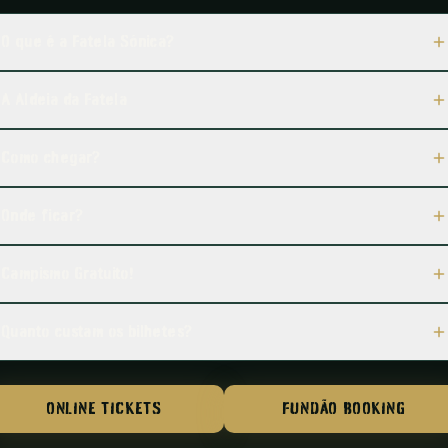
O que é a Fatela Sónica?
A Aldeia da Fatela
Como chegar?
Onde ficar?
Campismo Gratuito!
Quanto custam os bilhetes?
ONLINE TICKETS
FUNDÃO BOOKING