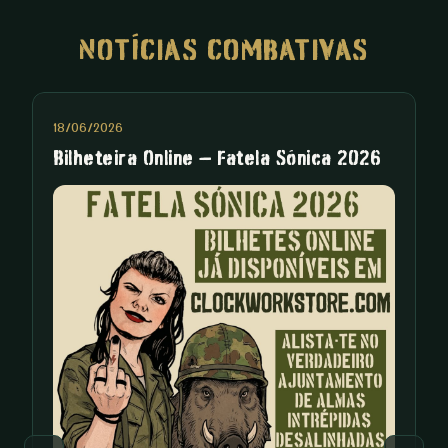
NOTÍCIAS COMBATIVAS
18/06/2026
0
Bilheteira Online – Fatela Sónica 2026
F