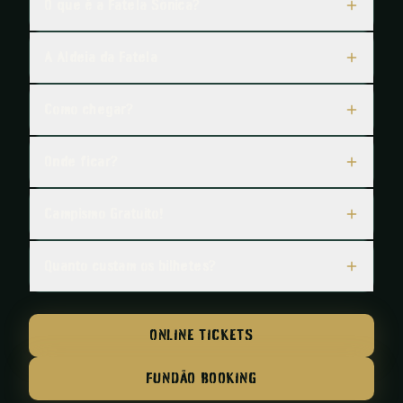
O que é a Fatela Sónica?
A Aldeia da Fatela
Como chegar?
Onde ficar?
Campismo Gratuito!
Quanto custam os bilhetes?
ONLINE TICKETS
FUNDÃO BOOKING