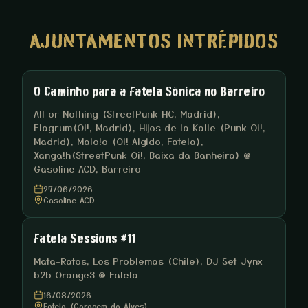
AJUNTAMENTOS INTRÉPIDOS
O Caminho para a Fatela Sónica no Barreiro
All or Nothing (StreetPunk HC, Madrid),
Flagrum(Oi!, Madrid), Hijos de la Kalle (Punk Oi!,
Madrid), Malo!o (Oi! Algido, Fatela),
Xanga!h(StreetPunk Oi!, Baixa da Banheira) @
Gasoline ACD, Barreiro
27/06/2026
Gasoline ACD
Fatela Sessions #11
Mata-Ratos, Los Problemas (Chile), DJ Set Jynx
b2b Orange3 @ Fatela
16/08/2026
Fatela (Garagem do Alves)